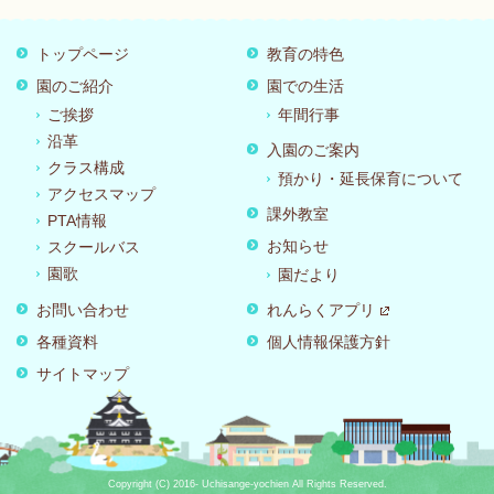
トップページ
教育の特色
園のご紹介
園での生活
ご挨拶
年間行事
沿革
入園のご案内
クラス構成
預かり・延長保育について
アクセスマップ
課外教室
PTA情報
お知らせ
スクールバス
園歌
園だより
お問い合わせ
れんらくアプリ
各種資料
個人情報保護方針
サイトマップ
Copyright (C) 2016- Uchisange-yochien All Rights Reserved.